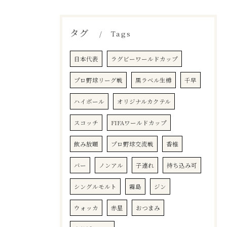
タグ
Tags
日本代表
ラグビーワールドカップ
プロ野球リーグ戦
黒ラベル生樽
千早
ハイボール
オリジナルカクテル
スコッチ
FIFAワールドカップ
飲み放題
プロ野球交流戦
香椎
バー
ノンアル
子連れ
持ち込み可
シングルモルト
霧島
ジン
ウォッカ
赤星
おつまみ