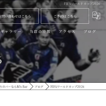
FIFAワールドカップ2026
お問い合わせはこちら
ご予約はこちら
ギャラリー
当店の特徴
アクセス
ブログ
飲み放題
6
生ビール
ハイボール
カクテル
のバーならM's Bar
ブログ
FIFAワールドカップ2026
スポーツ観戦