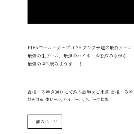
FIFAワールドカップ2026 アジア予選の最終ター
最強の生ビール、最強のハイボールを飲みながら
最強の #代表みようぜ ！！
香椎・みゆき通りにて飲み放題をご用意
香椎・みゆ
飲み放題
生ビール
ハイボール
スポーツ観戦
< 前のページ