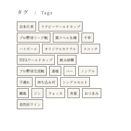
タグ
Tags
日本代表
ラグビーワールドカップ
プロ野球リーグ戦
黒ラベル生樽
千早
ハイボール
オリジナルカクテル
スコッチ
FIFAワールドカップ
飲み放題
プロ野球交流戦
香椎
バー
ノンアル
子連れ
持ち込み可
シングルモルト
霧島
ジン
ウォッカ
赤星
おつまみ
自然派ワイン