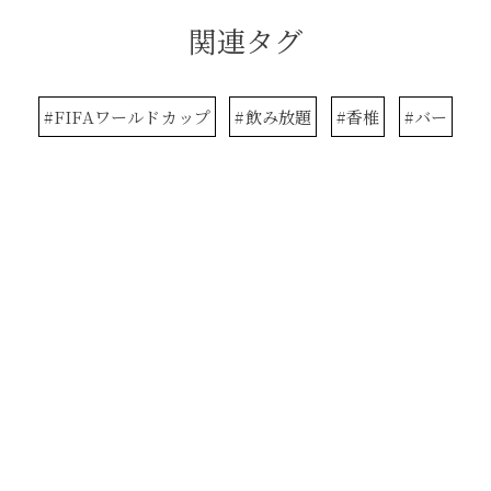
関連タグ
#FIFAワールドカップ
#飲み放題
#香椎
#バー