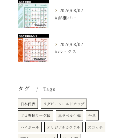
2026/08/02
#香椎バー
2026/08/02
#ホークス
タグ
Tags
日本代表
ラグビーワールドカップ
プロ野球リーグ戦
黒ラベル生樽
千早
ハイボール
オリジナルカクテル
スコッチ