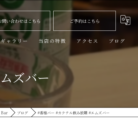
お問い合わせはこちら
ご予約はこちら
ギャラリー
当店の特徴
アクセス
ブログ
飲み放題
エムズバー
生ビール
ハイボール
カクテル
Bar
ブログ
#香椎バー #カクテル飲み放題 #エムズバー
スポーツ観戦