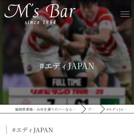
#エディJAPAN
福岡県香椎・みゆき通りのバーならM's Bar
ブログ
#エディJAPAN
#エディJAPAN