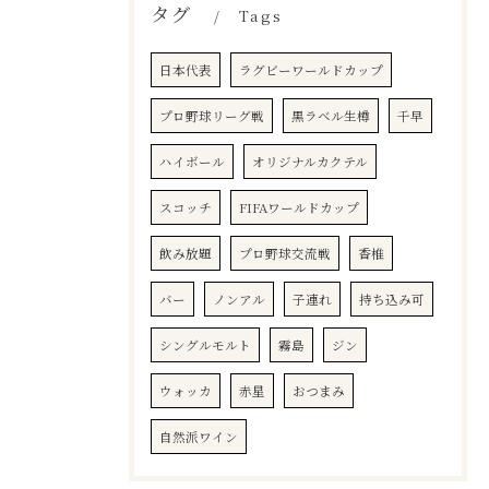
タグ
Tags
日本代表
ラグビーワールドカップ
プロ野球リーグ戦
黒ラベル生樽
千早
ハイボール
オリジナルカクテル
スコッチ
FIFAワールドカップ
飲み放題
プロ野球交流戦
香椎
バー
ノンアル
子連れ
持ち込み可
シングルモルト
霧島
ジン
ウォッカ
赤星
おつまみ
自然派ワイン